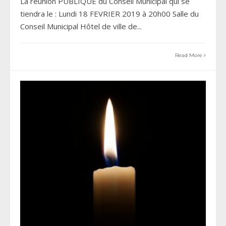
La réunion PUBLIQUE du Conseil Municipal qui se
tiendra le : Lundi 18 FEVRIER 2019 à 20h00 Salle du
Conseil Municipal Hôtel de ville de
...
Read More