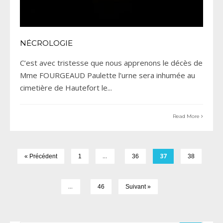
NÉCROLOGIE
C’est avec tristesse que nous apprenons le décès de
Mme FOURGEAUD Paulette l’urne sera inhumée au
cimetière de Hautefort le
...
Read More
…
37
« Précédent
1
36
38
…
46
Suivant »